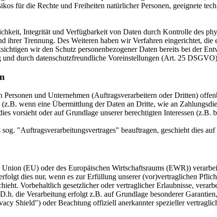
isikos für die Rechte und Freiheiten natürlicher Personen, geeignete 
keit, Integrität und Verfügbarkeit von Daten durch Kontrolle des phy
 und ihrer Trennung. Des Weiteren haben wir Verfahren eingerichtet, 
ksichtigen wir den Schutz personenbezogener Daten bereits bei der E
g und durch datenschutzfreundliche Voreinstellungen (Art. 25 DSGVO)
en
ersonen und Unternehmen (Auftragsverarbeitern oder Dritten) offenbar
s (z.B. wenn eine Übermittlung der Daten an Dritte, wie an Zahlungsdie
g dies vorsieht oder auf Grundlage unserer berechtigten Interessen (z.B.
s sog. "Auftragsverarbeitungsvertrages" beauftragen, geschieht dies 
en Union (EU) oder des Europäischen Wirtschaftsraums (EWR)) verarbe
folgt dies nur, wenn es zur Erfüllung unserer (vor)vertraglichen Pflich
hieht. Vorbehaltlich gesetzlicher oder vertraglicher Erlaubnisse, verarb
h. die Verarbeitung erfolgt z.B. auf Grundlage besonderer Garantien, 
cy Shield") oder Beachtung offiziell anerkannter spezieller vertraglic