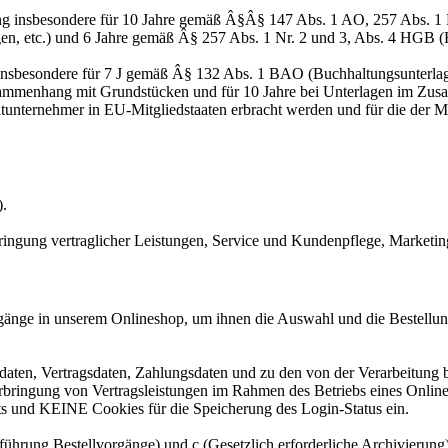
ng insbesondere für 10 Jahre gemäß Â§Â§ 147 Abs. 1 AO, 257 Abs. 1 
en, etc.) und 6 Jahre gemäß Â§ 257 Abs. 1 Nr. 2 und 3, Abs. 4 HGB (
 insbesondere für 7 J gemäß Â§ 132 Abs. 1 BAO (Buchhaltungsunterla
sammenhang mit Grundstücken und für 10 Jahre bei Unterlagen im Zusa
htunternehmer in EU-Mitgliedstaaten erbracht werden und für die d
).
ringung vertraglicher Leistungen, Service und Kundenpflege, Market
gänge in unserem Onlineshop, um ihnen die Auswahl und die Bestellu
aten, Vertragsdaten, Zahlungsdaten und zu den von der Verarbeitung 
Erbringung von Vertragsleistungen im Rahmen des Betriebs eines Onlin
s und KEINE Cookies für die Speicherung des Login-Status ein.
rchführung Bestellvorgänge) und c (Gesetzlich erforderliche Archivier