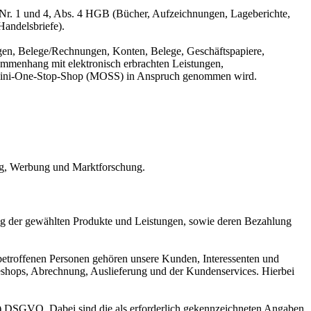
Nr. 1 und 4, Abs. 4 HGB (Bücher, Aufzeichnungen, Lageberichte,
Handelsbriefe).
gen, Belege/Rechnungen, Konten, Belege, Geschäftspapiere,
mmenhang mit elektronisch erbrachten Leistungen,
er Mini-One-Stop-Shop (MOSS) in Anspruch genommen wird.
ing, Werbung und Marktforschung.
ng der gewählten Produkte und Leistungen, sowie deren Bezahlung
betroffenen Personen gehören unsere Kunden, Interessenten und
eshops, Abrechnung, Auslieferung und der Kundenservices. Hierbei
ung) DSGVO. Dabei sind die als erforderlich gekennzeichneten Angaben