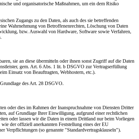
technische und organisatorische Maßnahmen, um ein dem Risiko
sischen Zugangs zu den Daten, als auch des sie betreffenden
die eine Wahrnehmung von Betroffenenrechten, Löschung von Daten
ntwicklung, bzw. Auswahl von Hardware, Software sowie Verfahren,
.
en, sie an diese übermitteln oder ihnen sonst Zugriff auf die Daten
nstleister, gem. Art. 6 Abs. 1 lit. b DSGVO zur Vertragserfüllung
 beim Einsatz von Beauftragten, Webhostern, etc.).
auf Grundlage des Art. 28 DSGVO.
iten oder dies im Rahmen der Inanspruchnahme von Diensten Dritter
ten, auf Grundlage Ihrer Einwilligung, aufgrund einer rechtlichen
eiten oder lassen wir die Daten in einem Drittland nur beim Vorliegen
wie der offiziell anerkannten Feststellung eines der EU
her Verpflichtungen (so genannte "Standardvertragsklauseln").