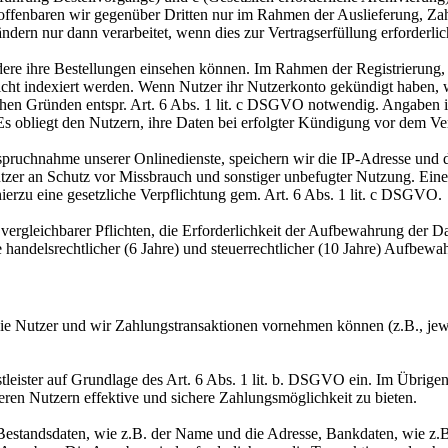
 offenbaren wir gegenüber Dritten nur im Rahmen der Auslieferung, Za
dern nur dann verarbeitet, wenn dies zur Vertragserfüllung erforderli
ere ihre Bestellungen einsehen können. Im Rahmen der Registrierung, w
cht indexiert werden. Wenn Nutzer ihr Nutzerkonto gekündigt haben, 
lichen Gründen entspr. Art. 6 Abs. 1 lit. c DSGVO notwendig. Angaben
 Es obliegt den Nutzern, ihre Daten bei erfolgter Kündigung vor dem Ve
ruchnahme unserer Onlinedienste, speichern wir die IP-Adresse und d
utzer an Schutz vor Missbrauch und sonstiger unbefugter Nutzung. Eine 
 hierzu eine gesetzliche Verpflichtung gem. Art. 6 Abs. 1 lit. c DSGVO.
rgleichbarer Pflichten, die Erforderlichkeit der Aufbewahrung der Date
handelsrechtlicher (6 Jahre) und steuerrechtlicher (10 Jahre) Aufbewah
n die Nutzer und wir Zahlungstransaktionen vornehmen können (z.B., jew
leister auf Grundlage des Art. 6 Abs. 1 lit. b. DSGVO ein. Im Übrigen 
eren Nutzern effektive und sichere Zahlungsmöglichkeit zu bieten.
en Bestandsdaten, wie z.B. der Name und die Adresse, Bankdaten, wie