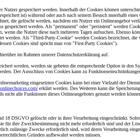
er Nutzer gespeichert werden. Innerhalb der Cookies können unterschi
peichert ist) während oder auch nach seinem Besuch innerhalb eines 
net, die gelöscht werden, nachdem ein Nutzer ein Onlineangebot verlä
tus gespeichert werden. Als "permanent" oder "persistent" werden Coo
en, wenn die Nutzer diese nach mehreren Tagen aufsuchen. Ebenso könn
 werden. Als "Third-Party-Cookie" werden Cookies bezeichnet, die v
dessen Cookies sind spricht man von "First-Party Cookies").
hierüber im Rahmen unserer Datenschutzerklärung auf.
eichert werden, werden sie gebeten die entsprechende Option in den Sy
erden. Der Ausschluss von Cookies kann zu Funktionseinschränkungen
inemarketing eingesetzten Cookies kann bei einer Vielzahl der Dienste
onlinechoices.com/
erklärt werden. Des Weiteren kann die Speicherung
lls nicht alle Funktionen dieses Onlineangebotes genutzt werden könne
nd 18 DSGVO gelöscht oder in ihrer Verarbeitung eingeschränkt. Sofer
 sie für ihre Zweckbestimmung nicht mehr erforderlich sind und der L
zlich zulässige Zwecke erforderlich sind, wird deren Verarbeitung eing
steuerrechtlichen Gründen aufbewahrt werden müssen.