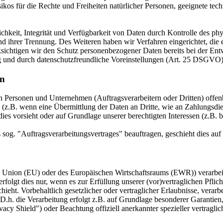
isikos für die Rechte und Freiheiten natürlicher Personen, geeignete 
keit, Integrität und Verfügbarkeit von Daten durch Kontrolle des phy
 und ihrer Trennung. Des Weiteren haben wir Verfahren eingerichtet, 
ksichtigen wir den Schutz personenbezogener Daten bereits bei der E
g und durch datenschutzfreundliche Voreinstellungen (Art. 25 DSGVO)
en
ersonen und Unternehmen (Auftragsverarbeitern oder Dritten) offenbar
s (z.B. wenn eine Übermittlung der Daten an Dritte, wie an Zahlungsdie
g dies vorsieht oder auf Grundlage unserer berechtigten Interessen (z.B.
s sog. "Auftragsverarbeitungsvertrages" beauftragen, geschieht dies 
en Union (EU) oder des Europäischen Wirtschaftsraums (EWR)) verarbe
folgt dies nur, wenn es zur Erfüllung unserer (vor)vertraglichen Pflich
hieht. Vorbehaltlich gesetzlicher oder vertraglicher Erlaubnisse, verarb
h. die Verarbeitung erfolgt z.B. auf Grundlage besonderer Garantien, 
cy Shield") oder Beachtung offiziell anerkannter spezieller vertraglic