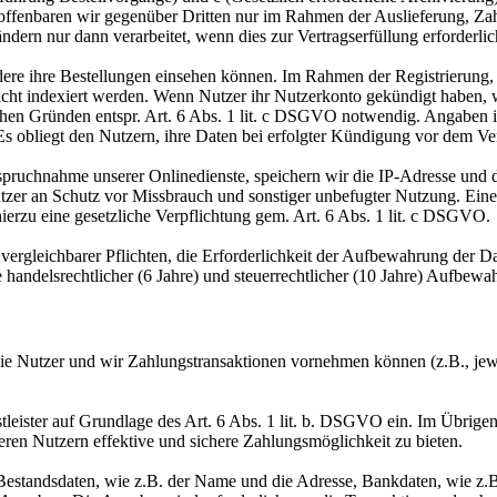
 offenbaren wir gegenüber Dritten nur im Rahmen der Auslieferung, Za
dern nur dann verarbeitet, wenn dies zur Vertragserfüllung erforderli
ere ihre Bestellungen einsehen können. Im Rahmen der Registrierung, w
cht indexiert werden. Wenn Nutzer ihr Nutzerkonto gekündigt haben, 
lichen Gründen entspr. Art. 6 Abs. 1 lit. c DSGVO notwendig. Angaben
 Es obliegt den Nutzern, ihre Daten bei erfolgter Kündigung vor dem Ve
ruchnahme unserer Onlinedienste, speichern wir die IP-Adresse und d
utzer an Schutz vor Missbrauch und sonstiger unbefugter Nutzung. Eine 
 hierzu eine gesetzliche Verpflichtung gem. Art. 6 Abs. 1 lit. c DSGVO.
rgleichbarer Pflichten, die Erforderlichkeit der Aufbewahrung der Date
handelsrechtlicher (6 Jahre) und steuerrechtlicher (10 Jahre) Aufbewah
n die Nutzer und wir Zahlungstransaktionen vornehmen können (z.B., jew
leister auf Grundlage des Art. 6 Abs. 1 lit. b. DSGVO ein. Im Übrigen 
eren Nutzern effektive und sichere Zahlungsmöglichkeit zu bieten.
en Bestandsdaten, wie z.B. der Name und die Adresse, Bankdaten, wie