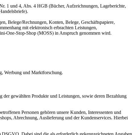
Nr. 1 und 4, Abs. 4 HGB (Bücher, Aufzeichnungen, Lageberichte,
Handelsbriefe).
gen, Belege/Rechnungen, Konten, Belege, Geschäftspapiere,
mmenhang mit elektronisch erbrachten Leistungen,
er Mini-One-Stop-Shop (MOSS) in Anspruch genommen wird.
ing, Werbung und Marktforschung.
ng der gewählten Produkte und Leistungen, sowie deren Bezahlung
betroffenen Personen gehören unsere Kunden, Interessenten und
eshops, Abrechnung, Auslieferung und der Kundenservices. Hierbei
ung) DSGVO. Dabei sind die als erforderlich gekennzeichneten Angaben