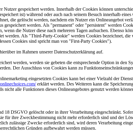
er Nutzer gespeichert werden. Innerhalb der Cookies können unterschi
peichert ist) während oder auch nach seinem Besuch innerhalb eines 
net, die gelöscht werden, nachdem ein Nutzer ein Onlineangebot verlä
tus gespeichert werden. Als "permanent" oder "persistent" werden Coo
en, wenn die Nutzer diese nach mehreren Tagen aufsuchen. Ebenso könn
 werden. Als "Third-Party-Cookie" werden Cookies bezeichnet, die v
dessen Cookies sind spricht man von "First-Party Cookies").
hierüber im Rahmen unserer Datenschutzerklärung auf.
eichert werden, werden sie gebeten die entsprechende Option in den Sy
erden. Der Ausschluss von Cookies kann zu Funktionseinschränkungen
inemarketing eingesetzten Cookies kann bei einer Vielzahl der Dienste
onlinechoices.com/
erklärt werden. Des Weiteren kann die Speicherung
lls nicht alle Funktionen dieses Onlineangebotes genutzt werden könne
nd 18 DSGVO gelöscht oder in ihrer Verarbeitung eingeschränkt. Sofer
 sie für ihre Zweckbestimmung nicht mehr erforderlich sind und der L
zlich zulässige Zwecke erforderlich sind, wird deren Verarbeitung eing
steuerrechtlichen Gründen aufbewahrt werden müssen.