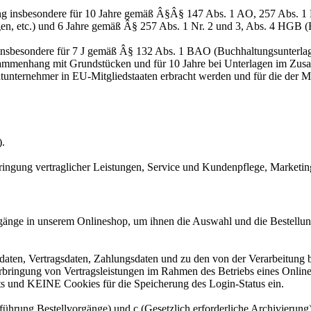
ng insbesondere für 10 Jahre gemäß Â§Â§ 147 Abs. 1 AO, 257 Abs. 1 
en, etc.) und 6 Jahre gemäß Â§ 257 Abs. 1 Nr. 2 und 3, Abs. 4 HGB (
 insbesondere für 7 J gemäß Â§ 132 Abs. 1 BAO (Buchhaltungsunterla
sammenhang mit Grundstücken und für 10 Jahre bei Unterlagen im Zusa
htunternehmer in EU-Mitgliedstaaten erbracht werden und für die d
).
ringung vertraglicher Leistungen, Service und Kundenpflege, Market
gänge in unserem Onlineshop, um ihnen die Auswahl und die Bestellu
aten, Vertragsdaten, Zahlungsdaten und zu den von der Verarbeitung 
Erbringung von Vertragsleistungen im Rahmen des Betriebs eines Onlin
s und KEINE Cookies für die Speicherung des Login-Status ein.
rchführung Bestellvorgänge) und c (Gesetzlich erforderliche Archivier