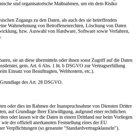
technische und organisatorische Maßnahmen, um ein dem Risiko
sischen Zugangs zu den Daten, als auch des sie betreffenden
die eine Wahrnehmung von Betroffenenrechten, Löschung von Daten
ntwicklung, bzw. Auswahl von Hardware, Software sowie Verfahren,
.
en, sie an diese übermitteln oder ihnen sonst Zugriff auf die Daten
nstleister, gem. Art. 6 Abs. 1 lit. b DSGVO zur Vertragserfüllung
 beim Einsatz von Beauftragten, Webhostern, etc.).
auf Grundlage des Art. 28 DSGVO.
iten oder dies im Rahmen der Inanspruchnahme von Diensten Dritter
ten, auf Grundlage Ihrer Einwilligung, aufgrund einer rechtlichen
eiten oder lassen wir die Daten in einem Drittland nur beim Vorliegen
wie der offiziell anerkannten Feststellung eines der EU
her Verpflichtungen (so genannte "Standardvertragsklauseln").